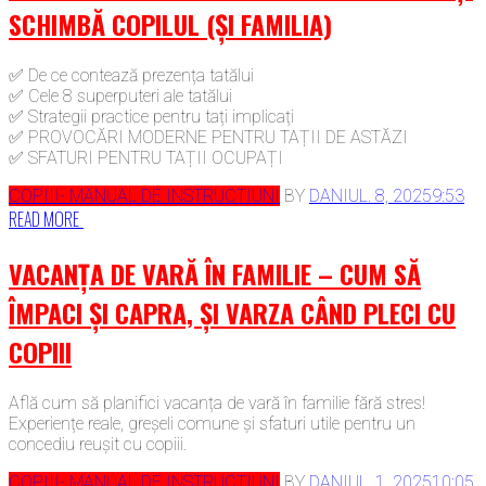
SCHIMBĂ COPILUL (ȘI FAMILIA)
✅ De ce contează prezența tatălui
✅ Cele 8 superputeri ale tatălui
✅ Strategii practice pentru tați implicați
✅ PROVOCĂRI MODERNE PENTRU TAȚII DE ASTĂZI
✅ SFATURI PENTRU TAȚII OCUPAȚI
COPIII- MANUAL DE INSTRUCTIUNI
BY
DAN
IUL. 8, 2025
9:53
READ MORE
VACANȚA DE VARĂ ÎN FAMILIE – CUM SĂ
ÎMPACI ȘI CAPRA, ȘI VARZA CÂND PLECI CU
COPIII
Află cum să planifici vacanța de vară în familie fără stres!
Experiențe reale, greșeli comune și sfaturi utile pentru un
concediu reușit cu copiii.
COPIII- MANUAL DE INSTRUCTIUNI
BY
DAN
IUL. 1, 2025
10:05