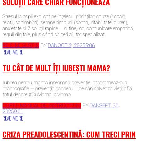
SOLUȚII CARE CHIAR FUNCȚIONEAZĂ
Stresul la copii explicat pe înțelesul părinților: cauze (școală,
relații, schimbări), semne timpurii (somn, iritabilitate, dureri),
anxietate și 7 soluții rapide — rutine, joc, comunicare empatică,
reguli digitale, plus când să ceri ajutor specializat.
PE CINE SUSȚIN
BY
DAN
OCT. 2, 2025
9:06
READ MORE
TU CÂT DE MULT ÎȚI IUBEȘTI MAMA?
Iubirea pentru mama înseamnă prevenție: programeaz-o la
mamografie — prevenția cancerului de sân salvează vieți; află
totul despre #CuMamaLaMamo.
COPIII- MANUAL DE INSTRUCTIUNI
BY
DAN
SEPT. 30,
2025
9:01
READ MORE
CRIZA PREADOLESCENTINĂ: CUM TRECI PRIN