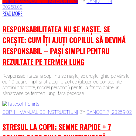
COPIII- MANUAL DE INSTRUCTIUNI
BY
DAN
OCT. 14,
2025
8:00
READ MORE
RESPONSABILITATEA NU SE NAȘTE, SE
CREȘTE: CUM ÎȚI AJUȚI COPILUL SĂ DEVINĂ
RESPONSABIL – PAȘI SIMPLI PENTRU
REZULTATE PE TERMEN LUNG
Responsabilitatea la copii nu se naște, se crește: ghid pe vârste
cu 10 pași simpli și strategii practice (alegeri cu consecințe,
sarcini adaptate, model personal) pentru a forma obiceiuri
sănătoase pe termen lung, fără pedepse.
COPIII- MANUAL DE INSTRUCTIUNI
BY
DAN
OCT. 7, 2025
9:02
STRESUL LA COPII: SEMNE RAPIDE + 7