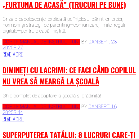
„FURTUNA DE ACASĂ” (TRUCURI PE BUNE)
Criza preadolescenței explicată pe înțelesul părinților: creier,
hormoni și strategii de parenting—comunicare, limite, reguli
digitale—pentru o casă liniștită.
COPIII- MANUAL DE INSTRUCTIUNI
BY
DAN
SEPT. 23,
2025
8:27
READ MORE
DIMINEȚI CU LACRIMI: CE FACI CÂND COPILUL
NU VREA SĂ MEARGĂ LA ȘCOALĂ
Ghid complet de adaptare la școală și grădiniță!
COPIII- MANUAL DE INSTRUCTIUNI
BY
DAN
SEPT. 16,
2025
8:44
READ MORE
SUPERPUTEREA TATĂLUI: 8 LUCRURI CARE-ȚI