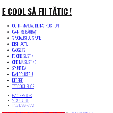
Citește Broșura despre
Siguranța
Skip
E COOL SĂ FII TĂTIC !
copiilor în mașină
în format
Click Aici
to
digital
content
COPIII- MANUAL DE INSTRUCTIUNI
CA-NTRE BĂRBAȚI
SPECIALISTUL SPUNE
DISTRACȚIE
GADGETS
PE CINE SUSȚIN
CINE MĂ SUSȚINE
SPUNE DA !
DAN CRUCERU
DESPRE
TATICOOL SHOP
FACEBOOK
YOUTUBE
INSTAGRAM