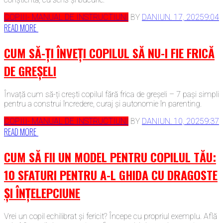
COPIII- MANUAL DE INSTRUCTIUNI
BY
DAN
IUN. 17, 2025
9:04
READ MORE
CUM SĂ-ȚI ÎNVEȚI COPILUL SĂ NU-I FIE FRICĂ
DE GREȘELI
Învață cum să-ți crești copilul fără frica de greșeli – 7 pași simpli
pentru a construi încredere, curaj și autonomie în parenting.
COPIII- MANUAL DE INSTRUCTIUNI
BY
DAN
IUN. 10, 2025
9:37
READ MORE
CUM SĂ FII UN MODEL PENTRU COPILUL TĂU:
10 SFATURI PENTRU A-L GHIDA CU DRAGOSTE
ȘI ÎNȚELEPCIUNE
Vrei un copil echilibrat și fericit? Începe cu propriul exemplu. Află