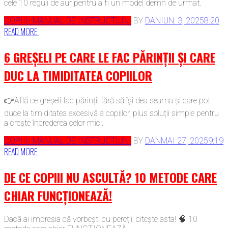
cele 10 reguli de aur pentru a fi un model demn de urmat.
COPIII- MANUAL DE INSTRUCTIUNI
BY
DAN
IUN. 3, 2025
8:20
READ MORE
6 GREȘELI PE CARE LE FAC PĂRINȚII ȘI CARE
DUC LA TIMIDITATEA COPIILOR
👉Află ce greșeli fac părinții fără să își dea seama și care pot
duce la timiditatea excesivă a copiilor, plus soluții simple pentru
a crește încrederea celor mici.
COPIII- MANUAL DE INSTRUCTIUNI
BY
DAN
MAI 27, 2025
9:19
READ MORE
DE CE COPIII NU ASCULTĂ? 10 METODE CARE
CHIAR FUNCȚIONEAZĂ!
Dacă ai impresia că vorbești cu pereții, citește asta! 🧠 10