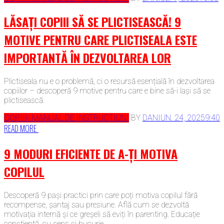
LĂSAȚI COPIII SĂ SE PLICTISEASCĂ! 9
MOTIVE PENTRU CARE PLICTISEALA ESTE
IMPORTANTĂ ÎN DEZVOLTAREA LOR
Plictiseala nu e o problemă, ci o resursă esențială în dezvoltarea
copiilor – descoperă 9 motive pentru care e bine să-i lași să se
plictisească.
COPIII- MANUAL DE INSTRUCTIUNI
BY
DAN
IUN. 24, 2025
9:40
READ MORE
9 MODURI EFICIENTE DE A-ȚI MOTIVA
COPILUL
Descoperă 9 pași practici prin care poți motiva copilul fără
recompense, șantaj sau presiune. Află cum se dezvoltă
motivația internă și ce greșeli să eviți în parenting. Educație
conștientă, cu sens și bucurie.