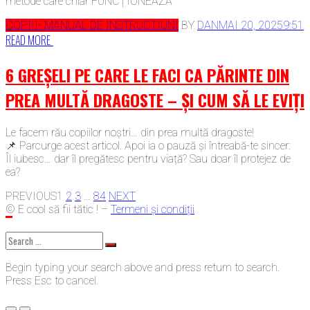
metode care chiar FUNCȚIONEAZĂ
COPIII- MANUAL DE INSTRUCTIUNI
BY
DAN
MAI 20, 2025
9:51
READ MORE
6 GREȘELI PE CARE LE FACI CA PĂRINTE DIN
PREA MULTĂ DRAGOSTE – ȘI CUM SĂ LE EVIȚI
Le facem rău copiilor noștri… din prea multă dragoste!
📌 Parcurge acest articol. Apoi ia o pauză și întreabă-te sincer:
Îl iubesc… dar îl pregătesc pentru viață? Sau doar îl protejez de
ea?
POSTS
PREVIOUS
1
2
3
…
84
NEXT
© E cool să fii tătic ! –
Termeni și condiții
NAVIGATION
Search
for:
Begin typing your search above and press return to search.
Press Esc to cancel.